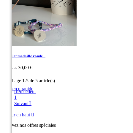
Bracelet médaille ronde...
30,00 €
À partir de
Affichage 1-5 de 5 article(s)

Aperçu rapide

Précédent
VIOLET
GRIS
BLEU
VERT
1
AMANDE
Suivant

Retour en haut

Recevez nos offres spéciales