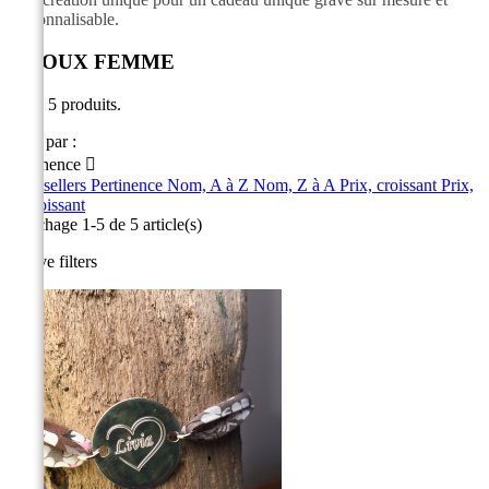
personnalisable.
BIJOUX FEMME
Il y a 5 produits.
Trier par :
Pertinence

Best sellers
Pertinence
Nom, A à Z
Nom, Z à A
Prix, croissant
Prix,
décroissant
Affichage 1-5 de 5 article(s)
Active filters