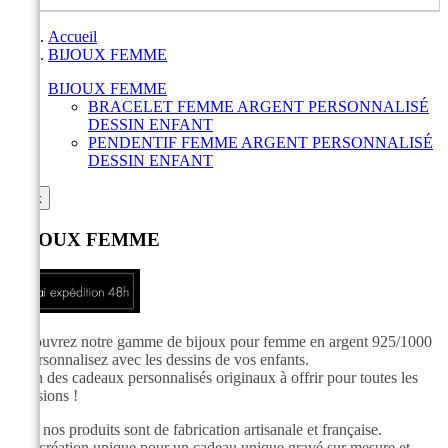
Accueil
BIJOUX FEMME
BIJOUX FEMME
BRACELET FEMME ARGENT PERSONNALISÉ
DESSIN ENFANT
PENDENTIF FEMME ARGENT PERSONNALISÉ
DESSIN ENFANT

ok
BIJOUX FEMME
Découvrez notre gamme de bijoux pour femme en argent 925/1000
et personnalisez avec les dessins de vos enfants.
Enfin des cadeaux personnalisés originaux à offrir pour toutes les
occasions !
Tous nos produits sont de fabrication artisanale et française.
Une création unique pour un cadeau unique gravé sur mesure et