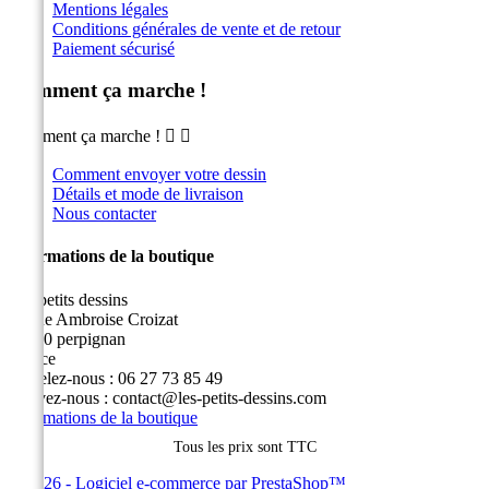
Mentions légales
Conditions générales de vente et de retour
Paiement sécurisé
Comment ça marche !
Comment ça marche !


Comment envoyer votre dessin
Détails et mode de livraison
Nous contacter
Informations de la boutique
Les petits dessins
14 rue Ambroise Croizat
66100 perpignan
France
Appelez-nous :
06 27 73 85 49
Écrivez-nous :
contact@les-petits-dessins.com
Informations de la boutique
Tous les prix sont TTC
© 2026 - Logiciel e-commerce par PrestaShop™