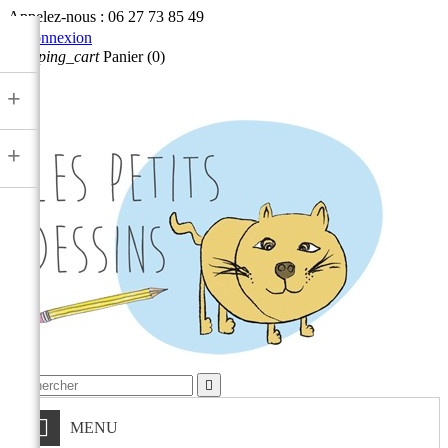
Appelez-nous :
06 27 73 85 49

Connexion
shopping_cart
Panier
(0)

+
+

MENU